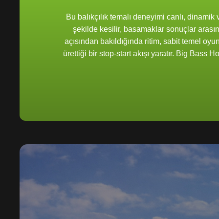
Bu balıkçılık temalı deneyimi canlı, dinamik
şekilde kesilir, basamaklar sonuçlar arasın
açısından bakıldığında ritim, sabit temel oyu
ürettiği bir stop-start akışı yaratır. Big Bas