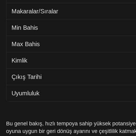
Makaralar/Sıralar
Min Bahis
Max Bahis
Kimlik
Çıkış Tarihi
Uyumluluk
Bu genel bakış, hızlı tempoya sahip yüksek potansiyel
oyuna uygun bir geri dönüş ayarını ve çeşitlilik katmak 