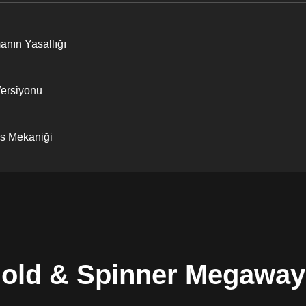
nın Yasallığı
ersiyonu
us Mekaniği
Max Kazanma Potansiyeli
e Nasıl Yaklaşılır
lığında Çevrimiçi Oynamak Türkiye
Hold & Spinner Megaway