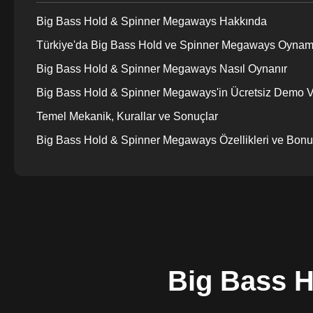
Big Bass Hold & Spinner Megaways Hakkında
Türkiye'da Big Bass Hold ve Spinner Megaways Oynama
Big Bass Hold & Spinner Megaways Nasıl Oynanır
Big Bass Hold & Spinner Megaways'in Ücretsiz Demo V
Temel Mekanik, Kurallar ve Sonuçlar
Big Bass Hold & Spinner Megaways Özellikleri ve Bon
Big Bass Hold & Spinner Megaways RTP, Volatilite & 
Big Bass Hold & Spinner Megaways'e Sorumlu Bir Şekild
Big Bass Hold & Spinner Megaways'i Gerçek Para Karşı
Türkiye'da Para Yatırma, Ödemeler ve Sorumlu Oyun
Big Bass Hold & Spinner Megaways'in Mobil Versiyonu
Big Bass 