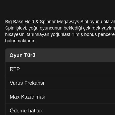
Big Bass Hold & Spinner Megaways Slot oyunu olarak for
Spin işlevi, çoğu oyuncunun beklediği çekirdek yaylar
hikayesini tanımlayan yoğunlaştırılmış bonus pencereleri
bulunmaktadır.
Oyun Türü
RTP
Vuruş Frekansı
Max Kazanmak
Ödeme hatları