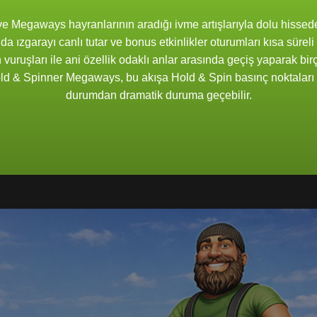
 ve Megaways hayranlarının aradığı ivme artışlarıyla dolu hissede
da ızgarayı canlı tutar ve bonus etkinlikler oturumları kısa sürel
n vuruşları ile ani özellik odaklı anlar arasında geçiş yaparak 
s Hold & Spinner Megaways, bu akışa Hold & Spin basınç noktaları
durumdan dramatik duruma geçebilir.