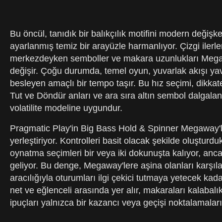
Bu öncül, tanıdık bir balıkçılık motifini modern değişken
ayarlanmış temiz bir arayüzle harmanlıyor. Çizgi iler
merkezdeyken semboller ve makara uzunlukları Megaw
değişir. Çoğu durumda, temel oyun, yuvarlak akışı yava
besleyen amaçlı bir tempo taşır. Bu hız seçimi, dikka
Tut ve Döndür anları ve ara sıra altın sembol dalgala
volatilite modeline uygundur.
Pragmatic Play'in Big Bass Hold & Spinner Megaway'leri 
yerleştiriyor. Kontrolleri basit olacak şekilde oluştur
oynatma seçimleri bir veya iki dokunuşta kalıyor, anc
geliyor. Bu denge, Megaway'lere aşina olanları karşı
aracılığıyla oturumları ilgi çekici tutmaya yetecek kad
net ve eğlenceli arasında yer alır, makaraları kalabal
ipuçları yalnızca bir kazancı veya geçişi noktalamaları