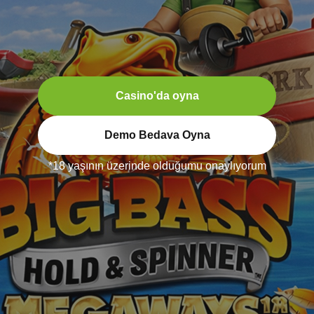
Casino'da oyna
Demo Bedava Oyna
*18 yaşının üzerinde olduğumu onaylıyorum