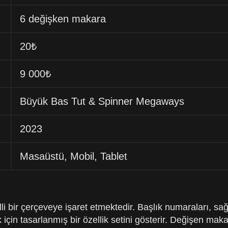
6 değişken makara
20₺
9 000₺
Büyük Bas Tut & Spinner Megaways
2023
Masaüstü, Mobil, Tablet
li bir çerçeveye işaret etmektedir. Başlık numaraları, s
için tasarlanmış bir özellik setini gösterir. Değişen maka